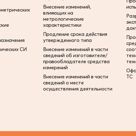
Про
Внесение изменений,
исп
ометрических
влияющих на
Раз
метрологические
экс
ские
характеристики
док
Продление срока действия
Про
назначения
утвержденного типа
сре
зических СИ
Внесение изменений в части
соо
сведений об изготовителе/
тех
правообладателе средства
тех
измерений
Офо
Внесение изменений в части
ТС
сведений о месте
осуществления деятельности