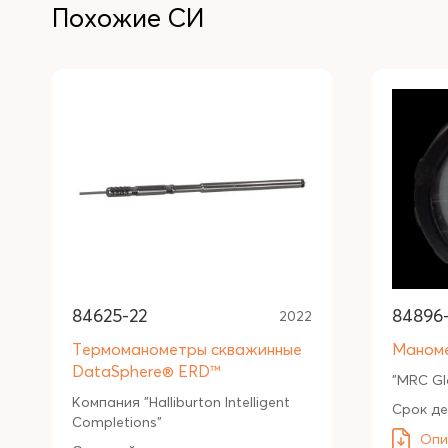
Похожие СИ
84625-22
84896
2022
Термоманометры скважинные
Маноме
DataSphere® ERD™
"MRC Gl
Компания "Halliburton Intelligent
Срок де
Completions"
Опи