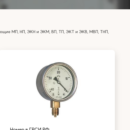
е МП, НП, ЭКН и ЭКМ, ВП, ТП, ЭКТ и ЭКВ, МВП, ТНП,
Номер в ГРСИ РФ: