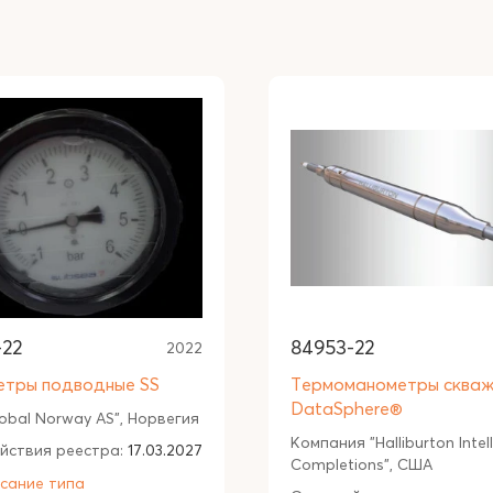
-22
84953-22
2022
тры подводные SS
Термоманометры скваж
DataSphere®
obal Norway AS", Норвегия
Компания "Halliburton Intel
йствия реестра:
17.03.2027
Completions", США
сание типа