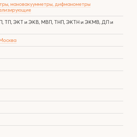
тры, мановакуумметры, дифманометры
нализирующие
П, ТП, ЭКТ и ЭКВ, МВП, ТНП, ЭКТН и ЭКМВ, ДП и
 Москва