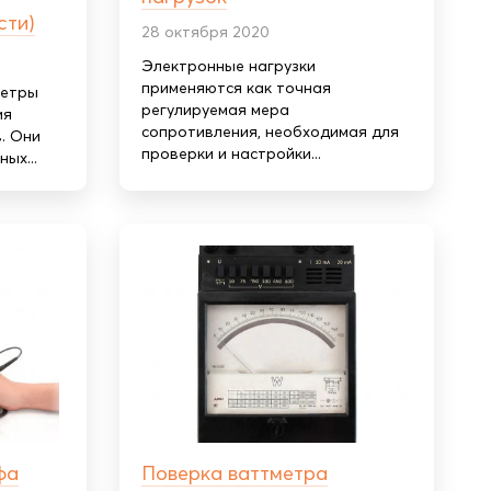
сти)
28 октября 2020
Электронные нагрузки
применяются как точная
метры
регулируемая мера
ия
сопротивления, необходимая для
. Они
проверки и настройки...
ых...
фа
Поверка ваттметра