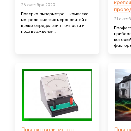
крепе
26 октября 2020
прове
Поверка амперметра – комплекс
21 октя
метрологических мероприятий с
целью определения точности и
Професс
подтверждения...
приборо
который
факторы.
Поверка вольтметра
Повер