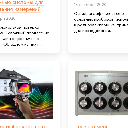
жные системы для
14 октября 2020
дения измерений
Осциллограф является одн
бря 2020
основных приборов, испол
в радиоэлектронике, прим
иональная поверка
для исследования...
в – сложный процесс, на
 влияют различные
 Об одном из них и...
ка инфракрасного
Поверка меры