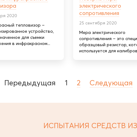
визора
электрического
сопротивления
бря 2020
25 сентября 2020
асный тепловизор –
изированное устройство,
Мера электрического
наченное для съемки
сопротивления – это спец
ения в инфракрасном...
образцовый резистор, ко
используется для калибровк
Передыдущая
1
2
Следующая
ИСПЫТАНИЯ СРЕДСТВ И