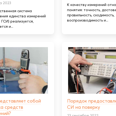
а 2023
К качеству измерений отн
понятия: точность, достов
ственная система
правильность, сходимость,
ения единства измерений
воспроизводимость и...
 ГСИ) реализуется,
тся и...
редставляет собой
Порядок предоставл
ка средств
СИ на поверку
ений?
23 сентября 2022