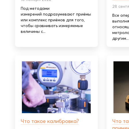
28 сент
Под методами
измерений подразумевают приёмы
Все опе
или комплекс приёмов для того,
выполня
чтобы сравнивать измеряемые
относящ
величины с...
метроло
другим...
Что такое калибровка?
Что та
приме