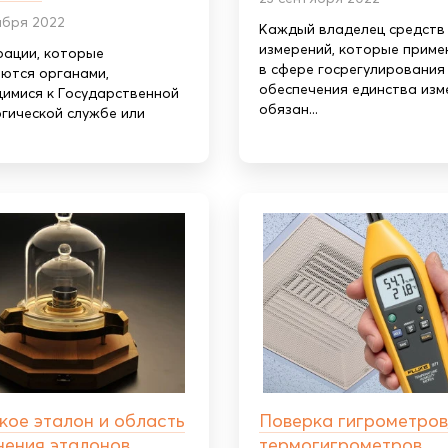
ября 2022
Каждый владелец средств
измерений, которые приме
рации, которые
в сфере госрегулирования
ются органами,
обеспечения единства изм
имися к Государственной
обязан...
гической службе или
кое эталон и область
Поверка гигрометров
нения эталонов
термогигрометров