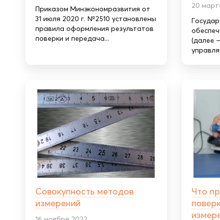
20 март
Приказом Минэкономразвития от
31 июля 2020 г. №2510 установлены
Государ
правила оформления результатов
обеспеч
поверки и передача...
(далее –
управляе
Совокупность методов
Что п
измерений
повер
измер
16 ноября 2022