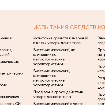
ИСПЫТАНИЯ СРЕДСТВ И
мени и
Испытания средств измерений
Вне
в целях утверждения типа
све
ления,
Внесение изменений, не
Про
рений
влияющих на
мет
метрологические
хар
ханических
характеристики
Про
Внесение изменений,
исп
ометрических
влияющих на
Раз
метрологические
экс
ские
характеристики
док
Продление срока действия
Про
назначения
утвержденного типа
сре
зических СИ
Внесение изменений в части
соо