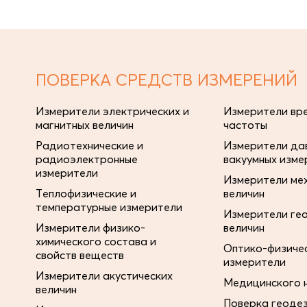
ПОВЕРКА СРЕДСТВ ИЗМЕРЕНИЙ
Измерители электрических и
Измерители вре
магнитных величин
частоты
Радиотехнические и
Измерители дав
радиоэлектронные
вакуумных изме
измерители
Измерители ме
Теплофизические и
величин
температурные измерители
Измерители ге
Измерители физико-
величин
химического состава и
Оптико-физиче
свойств веществ
измерители
Измерители акустических
Медицинского 
величин
Поверка геоде