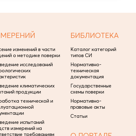
ЗМЕРЕНИЙ
БИБЛИОТЕКА
сение изменений в части
Каталог категорий
дений о методике поверки
типов СИ
ведение исследований
Нормативно-
рологических
техническая
актеристик
документация
ведение климатических
Государственные
ытаний продукции
схемы поверки
работка технической и
Нормативно-
плуатационной
правовые акты
ументации
Статьи
ведение испытаний
дств измерений на
тветствие требованиям
О ПОРТАЛЕ