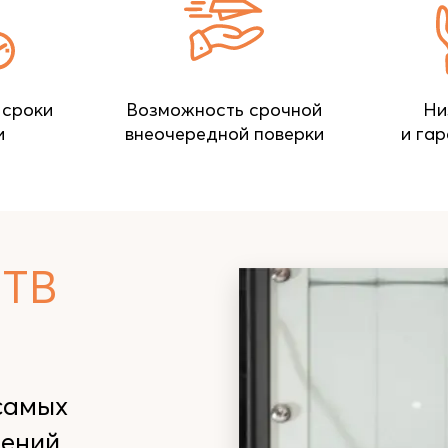
 сроки
Возможность срочной
Ни
и
внеочередной поверки
и гар
ТВ
самых
рений