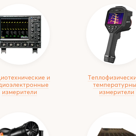
иотехнические и
Теплофизически
диоэлектронные
температурн
измерители
измерители