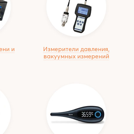
ени и
Измерители давления,
вакуумных измерений