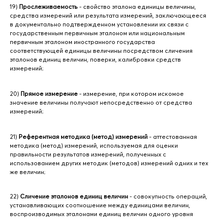
19)
Прослеживаемость
- свойство эталона единицы величины,
средства измерений или результата измерений, заключающееся
в документально подтвержденном установлении их связи с
государственным первичным эталоном или национальным
первичным эталоном иностранного государства
соответствующей единицы величины посредством сличения
эталонов единиц величин, поверки, калибровки средств
измерений;
20)
Прямое измерение
- измерение, при котором искомое
значение величины получают непосредственно от средства
измерений;
21)
Референтная методика (метод) измерений
- аттестованная
методика (метод) измерений, используемая для оценки
правильности результатов измерений, полученных с
использованием других методик (методов) измерений одних и тех
же величин;
22)
Сличение эталонов единиц величин
- совокупность операций,
устанавливающих соотношение между единицами величин,
воспроизводимых эталонами единиц величин одного уровня