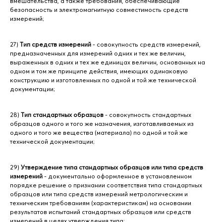
вмешательства, а также требования, обеспечивающие
безопасность и электромагнитную совместимость средств
измерений;
27)
Тип средств измерений
- совокупность средств измерений,
предназначенных для измерений одних и тех же величин,
выраженных в одних и тех же единицах величин, основанных на
одном и том же принципе действия, имеющих одинаковую
конструкцию и изготовленных по одной и той же технической
документации;
28)
Тип стандартных образцов
- совокупность стандартных
образцов одного и того же назначения, изготавливаемых из
одного и того же вещества (материала) по одной и той же
технической документации;
29)
Утверждение типа стандартных образцов или типа средств
измерений
- документально оформленное в установленном
порядке решение о признании соответствия типа стандартных
образцов или типа средств измерений метрологическим и
техническим требованиям (характеристикам) на основании
результатов испытаний стандартных образцов или средств
измерений в целях утверждения типа;