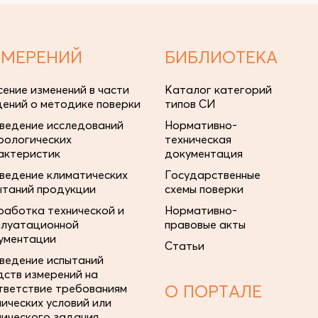
ЗМЕРЕНИЙ
БИБЛИОТЕКА
сение изменений в части
Каталог категорий
дений о методике поверки
типов СИ
ведение исследований
Нормативно-
рологических
техническая
актеристик
документация
ведение климатических
Государственные
ытаний продукции
схемы поверки
работка технической и
Нормативно-
плуатационной
правовые акты
ументации
Статьи
ведение испытаний
дств измерений на
тветствие требованиям
О ПОРТАЛЕ
нических условий или
нического задания