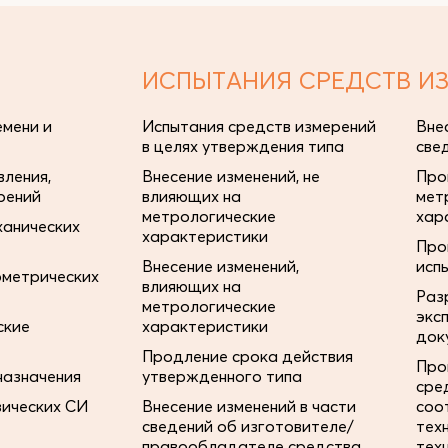
ИСПЫТАНИЯ СРЕДСТВ И
мени и
Испытания средств измерений
Вне
в целях утверждения типа
све
ления,
Внесение изменений, не
Про
рений
влияющих на
мет
метрологические
хар
ханических
характеристики
Про
Внесение изменений,
исп
ометрических
влияющих на
Раз
метрологические
экс
ские
характеристики
док
Продление срока действия
Про
назначения
утвержденного типа
сре
зических СИ
Внесение изменений в части
соо
сведений об изготовителе/
тех
правообладателе средства
тех