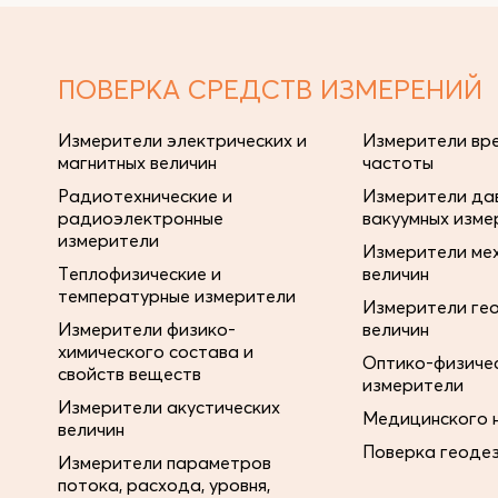
ПОВЕРКА СРЕДСТВ ИЗМЕРЕНИЙ
Измерители электрических и
Измерители вре
магнитных величин
частоты
Радиотехнические и
Измерители дав
радиоэлектронные
вакуумных изме
измерители
Измерители ме
Теплофизические и
величин
температурные измерители
Измерители ге
Измерители физико-
величин
химического состава и
Оптико-физиче
свойств веществ
измерители
Измерители акустических
Медицинского 
величин
Поверка геоде
Измерители параметров
потока, расхода, уровня,