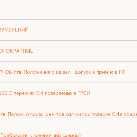
 ИЗМЕРЕНИЙ
МНОГОКРАТНЫЕ
ОБ Утв. Положения о ед.вел.., допуск. к прим-ю в РФ
250 О перечнях СИ, поверяемых в ГРСИ
утв. Полож. о призн. рез-тов кал-ки при поверке СИ в сфе
(Требования к поверочным схемам)