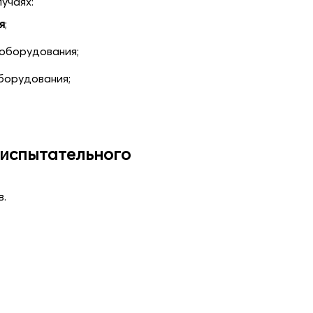
учаях:
я
;
оборудования;
борудования;
 испытательного
в.