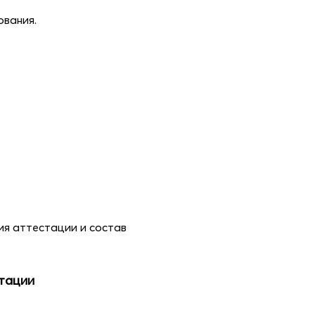
ования.
я аттестации и состав
тации