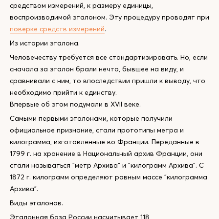
средством измерений, к размеру единицы,
воспроизводимой эталоном. Эту процедуру проводят при
поверке средств измерений
.
Из истории эталона.
Человечеству требуется всё стандартизировать. Но, если
сначала за эталон брали нечто, бывшее на виду, и
сравнивали с ним, то впоследствии пришли к выводу, что
необходимо прийти к единству.
Впервые об этом подумали в XVII веке.
Самыми первыми эталонами, которые получили
официальное признание, стали прототипы метра и
килограмма, изготовленные во Франции. Переданные в
1799 г. на хранение в Национальный архив Франции, они
стали называться "метр Архива" и "килограмм Архива". С
1872 г. килограмм определяют равным массе "килограмма
Архива".
Виды эталонов.
Эталонная база России насчитывает 118