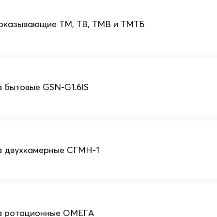
оказывающие ТМ, ТВ, ТМВ и ТМТБ
а бытовые GSN-G1.6IS
а двухкамерные СГМН-1
за ротационные ОМЕГА