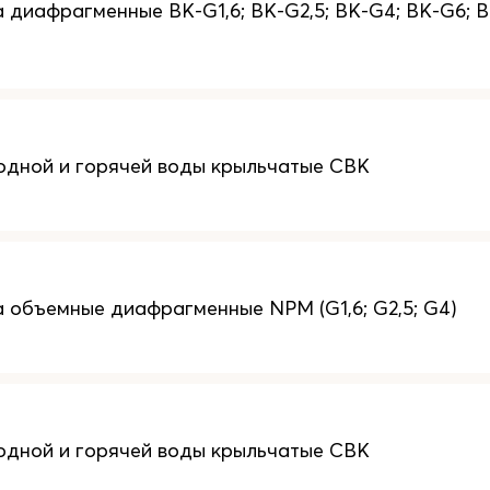
 диафрагменные BK-G1,6; BK-G2,5; BK-G4; BK-G6; B
одной и горячей воды крыльчатые СВК
а объемные диафрагменные NPM (G1,6; G2,5; G4)
одной и горячей воды крыльчатые СВК