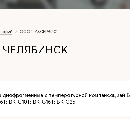
аторий
ООО "ГАЗСЕРВИС"
. ЧЕЛЯБИНСК
а диафрагменные с температурной компенсацией BK
6T; BK-G10T; BK-G16T; BK-G25T