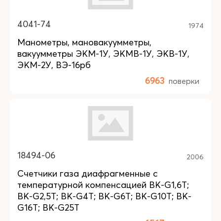
4041-74
1974
Манометры, мановакуумметры,
вакуумметры ЭКМ-1У, ЭКМВ-1У, ЭКВ-1У,
ЭКМ-2У, ВЭ-16рб
6963
поверки
18494-06
2006
Счетчики газа диафрагменные с
температурной компенсацией BK-G1,6T;
BK-G2,5T; BK-G4T; BK-G6T; BK-G10T; BK-
G16T; BK-G25T