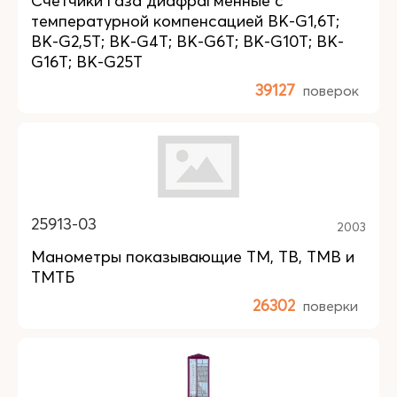
Счетчики газа диафрагменные с
температурной компенсацией BK-G1,6T;
BK-G2,5T; BK-G4T; BK-G6T; BK-G10T; BK-
G16T; BK-G25T
39127
поверок
25913-03
2003
Манометры показывающие ТМ, ТВ, TMB и
ТМТБ
26302
поверки