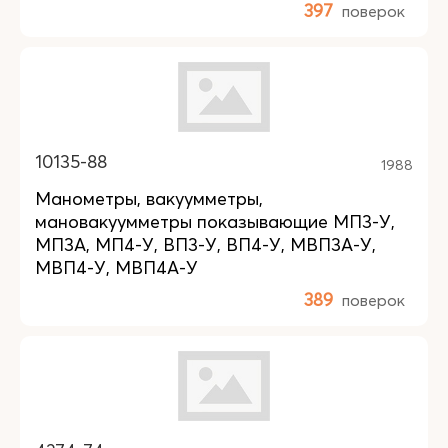
397
поверок
10135-88
1988
Манометры, вакуумметры,
мановакуумметры показывающие МП3-У,
МП3А, МП4-У, ВП3-У, ВП4-У, МВП3А-У,
МВП4-У, МВП4А-У
389
поверок