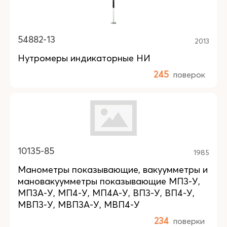
54882-13
2013
Нутромеры индикаторные НИ
245
поверок
10135-85
1985
Манометры показывающие, вакуумметры и
мановакуумметры показывающие МП3-У,
МП3А-У, МП4-У, МП4А-У, ВП3-У, ВП4-У,
МВП3-У, МВП3А-У, МВП4-У
234
поверки