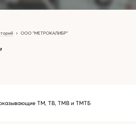
аторий
ООО "МЕТРОКАЛИБР"
"
оказывающие ТМ, ТВ, ТМВ и ТМТБ