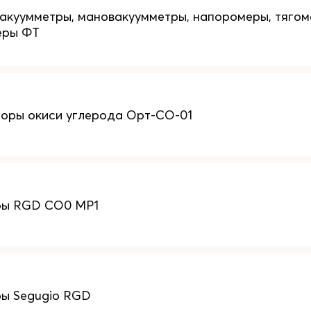
акуумметры, мановакуумметры, напоромеры, тягом
еры ФТ
оры окиси углерода Орт-СО-01
ры RGD CO0 MP1
ы Segugio RGD