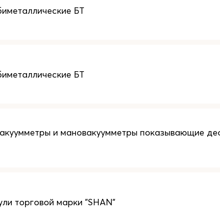
биметаллические БТ
биметаллические БТ
вакуумметры и мановакуумметры показывающие д
ли торговой марки "SHAN"