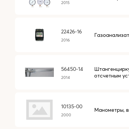
2015
22426-16
Газоанализа
2016
56450-14
Штангенцирку
отсчетным ус
2014
10135-00
Манометры, в
2000