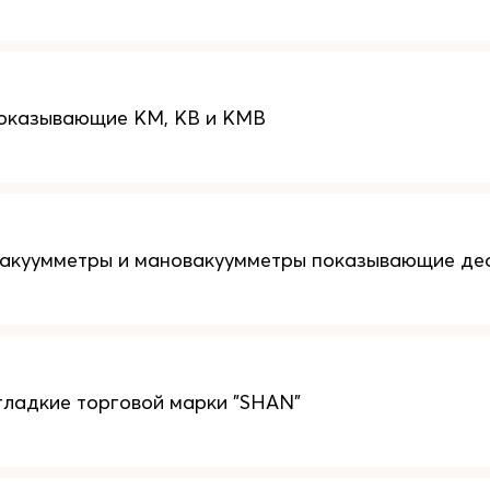
оказывающие КM, КB и КMB
вакуумметры и мановакуумметры показывающие д
ладкие торговой марки "SHAN"