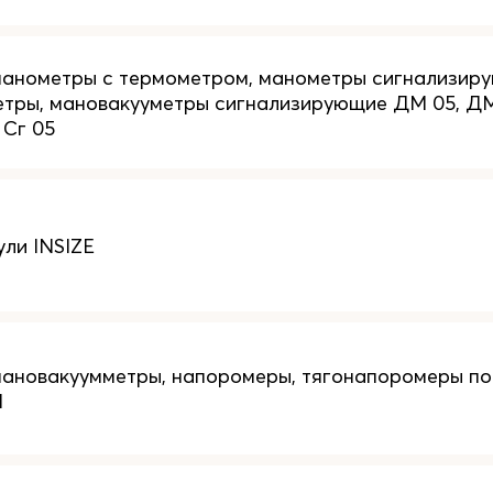
анометры с термометром, манометры сигнализиру
тры, мановакууметры сигнализирующие ДМ 05, ДМ
 Сг 05
ли INSIZE
мановакуумметры, напоромеры, тягонапоромеры п
П