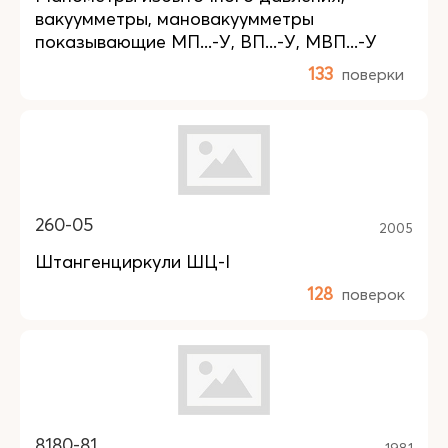
вакуумметры, мановакуумметры
показывающие МП...-У, ВП...-У, МВП...-У
133
поверки
260-05
2005
Штангенциркули ШЦ-I
128
поверок
8180-81
1981