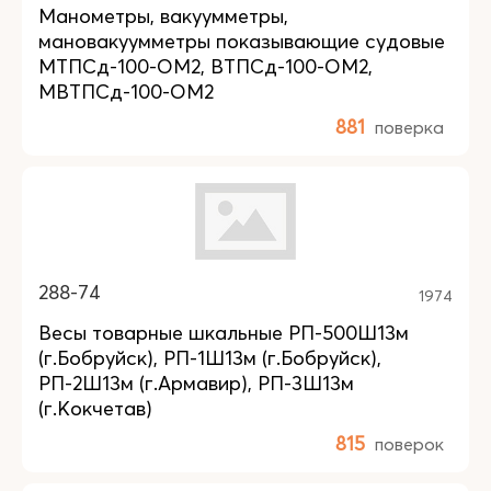
Манометры, вакуумметры,
мановакуумметры показывающие судовые
МТПСд-100-ОМ2, ВТПСд-100-ОМ2,
МВТПСд-100-ОМ2
881
поверка
288-74
1974
Весы товарные шкальные РП-500Ш13м
(г.Бобруйск), РП-1Ш13м (г.Бобруйск),
РП-2Ш13м (г.Армавир), РП-3Ш13м
(г.Кокчетав)
815
поверок