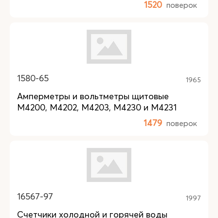
1520
поверок
1580-65
1965
Амперметры и вольтметры щитовые
М4200, М4202, М4203, М4230 и М4231
1479
поверок
16567-97
1997
Счетчики холодной и горячей воды