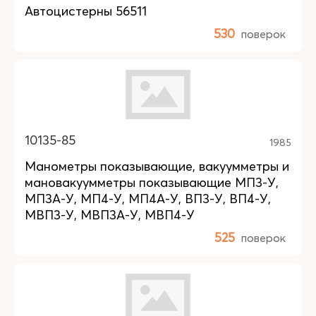
Автоцистерны 56511
530
поверок
10135-85
1985
Манометры показывающие, вакуумметры и
мановакуумметры показывающие МП3-У,
МП3А-У, МП4-У, МП4А-У, ВП3-У, ВП4-У,
МВП3-У, МВП3А-У, МВП4-У
525
поверок