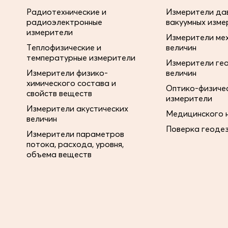
Радиотехнические и
Измерители дав
радиоэлектронные
вакуумных изме
измерители
Измерители ме
Теплофизические и
величин
температурные измерители
Измерители ге
Измерители физико-
величин
химического состава и
Оптико-физиче
свойств веществ
измерители
Измерители акустических
Медицинского 
величин
Поверка геоде
Измерители параметров
потока, расхода, уровня,
объема веществ