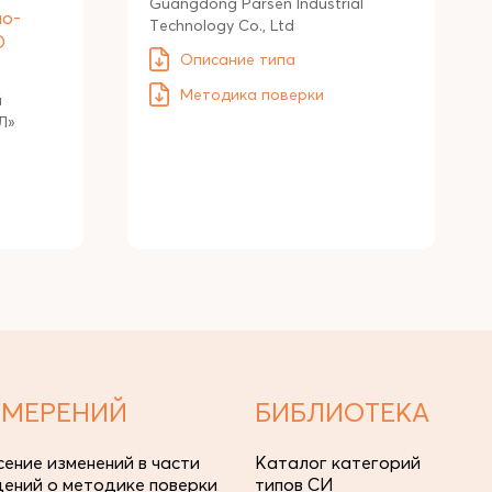
Guangdong Parsen Industrial
мо-
Technology Co., Ltd
О
Описание типа
Методика поверки
й
Л»
ЗМЕРЕНИЙ
БИБЛИОТЕКА
сение изменений в части
Каталог категорий
дений о методике поверки
типов СИ