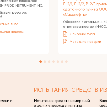
одственная площадка:
Р-2/1, Р-2/2, Р-2/3 прие
N PRIDE INSTRUMENT INC.
сдаточного пункта ОО
йствия реестра:
«Саханефть»
031
Общество с ограниченно
сание типа
ответственностью «ИНСО
одика поверки
Описание типа
Методика поверки
ИСПЫТАНИЯ СРЕДСТВ И
мени и
Испытания средств измерений
Вне
в целях утверждения типа
све