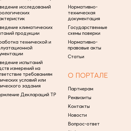
ведение исследований
Нормативно-
рологических
техническая
актеристик
документация
ведение климатических
Государственные
ытаний продукции
схемы поверки
работка технической и
Нормативно-
плуатационной
правовые акты
ументации
Статьи
ведение испытаний
дств измерений на
тветствие требованиям
О ПОРТАЛЕ
нических условий или
нического задания
Партнерам
рмление Деклараций ТР
Реквизиты
Контакты
Новости
Вопрос-ответ