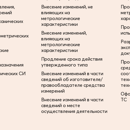
ления,
Внесение изменений, не
Про
рений
влияющих на
мет
метрологические
хар
ханических
характеристики
Про
Внесение изменений,
исп
ометрических
влияющих на
Раз
метрологические
экс
ские
характеристики
док
Продление срока действия
Про
назначения
утвержденного типа
сре
зических СИ
Внесение изменений в части
соо
сведений об изготовителе/
тех
правообладателе средства
тех
измерений
Офо
Внесение изменений в части
ТС
сведений о месте
осуществления деятельности