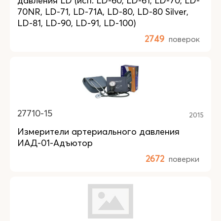
давления LD (исп. LD-60, LD-61, LD-70, LD-
70NR, LD-71, LD-71A, LD-80, LD-80 Silver,
LD-81, LD-90, LD-91, LD-100)
2749
поверок
27710-15
2015
Измерители артериального давления
ИАД-01-Адъютор
2672
поверки