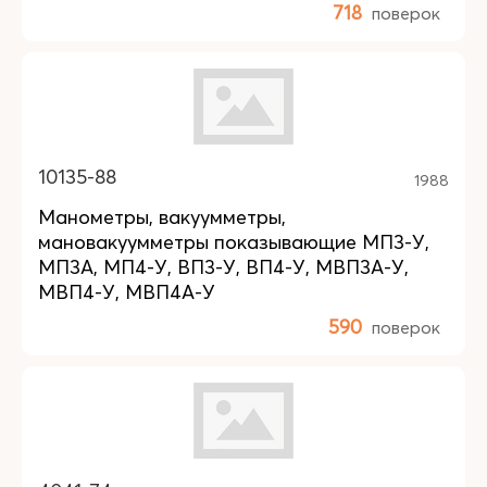
718
поверок
10135-88
1988
Манометры, вакуумметры,
мановакуумметры показывающие МП3-У,
МП3А, МП4-У, ВП3-У, ВП4-У, МВП3А-У,
МВП4-У, МВП4А-У
590
поверок