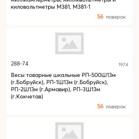
киловольтметры М381, М381-1
56
поверок
288-74
1974
Весы товарные шкальные РП-500Ш13м
(г.Бобруйск), РП-1Ш13м (г.Бобруйск),
РП-2Ш13м (г.Армавир), РП-3Ш13м
(г.Кокчетав)
56
поверок