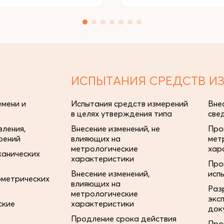
ИСПЫТАНИЯ СРЕДСТВ И
мени и
Испытания средств измерений
Вне
в целях утверждения типа
све
ления,
Внесение изменений, не
Про
рений
влияющих на
мет
метрологические
хар
ханических
характеристики
Про
Внесение изменений,
исп
ометрических
влияющих на
Раз
метрологические
экс
ские
характеристики
док
Продление срока действия
Про