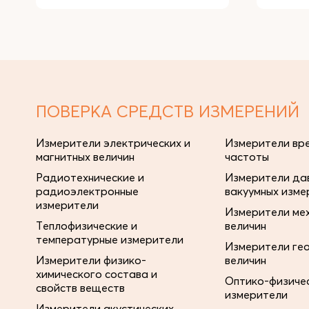
ПОВЕРКА СРЕДСТВ ИЗМЕРЕНИЙ
Измерители электрических и
Измерители вре
магнитных величин
частоты
Радиотехнические и
Измерители дав
радиоэлектронные
вакуумных изме
измерители
Измерители ме
Теплофизические и
величин
температурные измерители
Измерители ге
Измерители физико-
величин
химического состава и
Оптико-физиче
свойств веществ
измерители
Измерители акустических