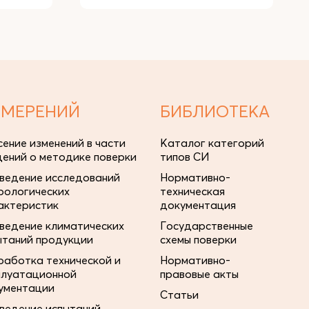
ЗМЕРЕНИЙ
БИБЛИОТЕКА
сение изменений в части
Каталог категорий
дений о методике поверки
типов СИ
ведение исследований
Нормативно-
рологических
техническая
актеристик
документация
ведение климатических
Государственные
ытаний продукции
схемы поверки
работка технической и
Нормативно-
плуатационной
правовые акты
ументации
Статьи
ведение испытаний