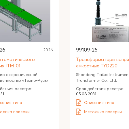
26
99109-26
2026
втоматического
Трансформаторы напр
ия ITM-01
емкостные TYD220
во с ограниченной
Shandong Taikai Instrumen
венностью «Техно-Русь»
Transformer Co., Ltd.
йствия реестра:
Срок действия реестра:
31
05.08.2031
сание типа
Описание типа
одика поверки
Методика поверки