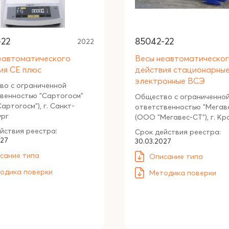
-22
85042-22
2022
еавтоматического
Весы неавтоматическо
ия СЕ плюс
действия стационарны
электронные ВСЭ
во с ограниченной
венностью "Сартогосм"
Общество с ограниченно
артогосм"), г. Санкт-
ответственностью "Мегав
ург
(ООО "Мегавес-CТ"), г. К
йствия реестра:
Срок действия реестра:
027
30.03.2027
сание типа
Описание типа
одика поверки
Методика поверки