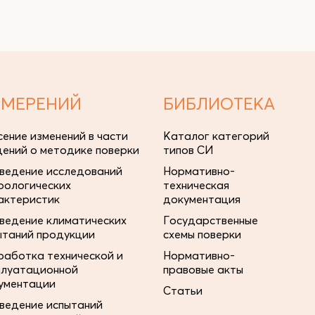
ЗМЕРЕНИЙ
БИБЛИОТЕКА
сение изменений в части
Каталог категорий
дений о методике поверки
типов СИ
ведение исследований
Нормативно-
рологических
техническая
актеристик
документация
ведение климатических
Государственные
ытаний продукции
схемы поверки
работка технической и
Нормативно-
плуатационной
правовые акты
ументации
Статьи
ведение испытаний