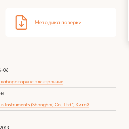
Методика поверки
6-08
 лабораторные электронные
er
s Instruments (Shanghai) Co., Ltd.", Китай
.2013