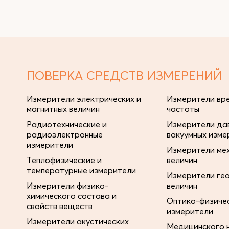
ПОВЕРКА СРЕДСТВ ИЗМЕРЕНИЙ
Измерители электрических и
Измерители вре
магнитных величин
частоты
Радиотехнические и
Измерители дав
радиоэлектронные
вакуумных изме
измерители
Измерители ме
Теплофизические и
величин
температурные измерители
Измерители ге
Измерители физико-
величин
химического состава и
Оптико-физиче
свойств веществ
измерители
Измерители акустических
Медицинского 