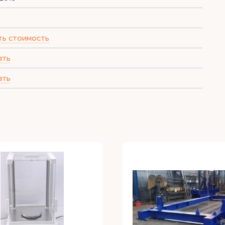
ть стоимость
ать
ать