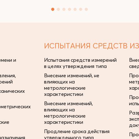
ИСПЫТАНИЯ СРЕДСТВ И
мени и
Испытания средств измерений
Вне
в целях утверждения типа
све
ления,
Внесение изменений, не
Про
рений
влияющих на
мет
метрологические
хар
ханических
характеристики
Про
Внесение изменений,
исп
ометрических
влияющих на
Раз
метрологические
экс
ские
характеристики
док
Продление срока действия
Про
назначения
утвержденного типа