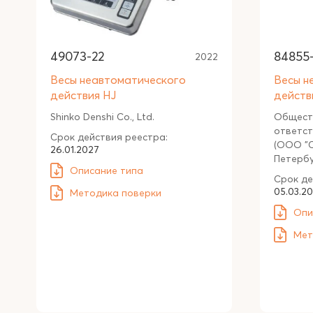
49073-22
84855
2022
Весы неавтоматического
Весы н
действия HJ
действ
Shinko Denshi Co., Ltd.
Общест
ответст
Срок действия реестра:
(ООО "С
26.01.2027
Петерб
Описание типа
Срок де
05.03.2
Методика поверки
Опи
Мет