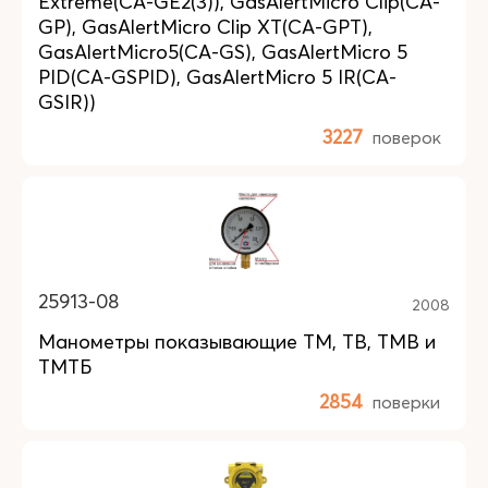
Extreme(CA-GE2(3)), GasAlertMicro Clip(CA-
GP), GasAlertMicro Clip XT(CA-GPT),
GasAlertMicro5(CA-GS), GasAlertMicro 5
PID(CA-GSPID), GasAlertMicro 5 IR(CA-
GSIR))
3227
поверок
25913-08
2008
Манометры показывающие ТМ, ТВ, ТМВ и
ТМТБ
2854
поверки