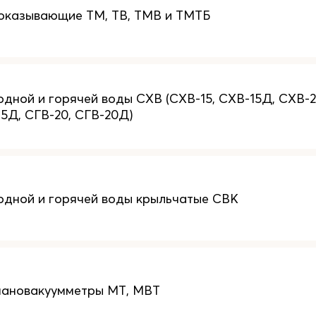
оказывающие ТМ, ТВ, ТМВ и ТМТБ
одной и горячей воды СХВ (СХВ-15, СХВ-15Д, СХВ-2
15Д, СГВ-20, СГВ-20Д)
одной и горячей воды крыльчатые СВК
мановакуумметры МТ, МВТ