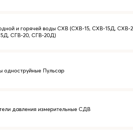
одной и горячей воды СХВ (СХВ-15, СХВ-15Д, СХВ-2
15Д, СГВ-20, СГВ-20Д)
ы одноструйные Пульсар
тели давления измерительные СДВ