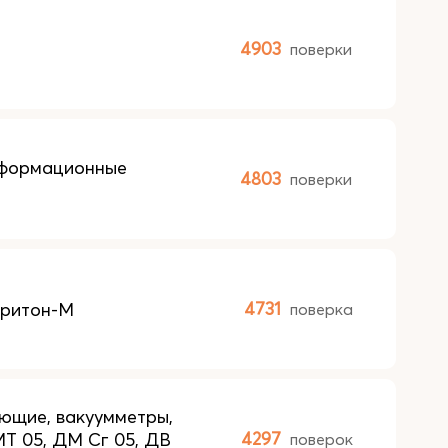
4903
поверки
еформационные
4803
поверки
Тритон-М
4731
поверка
ющие, вакуумметры,
Т 05, ДМ Сг 05, ДВ
4297
поверок