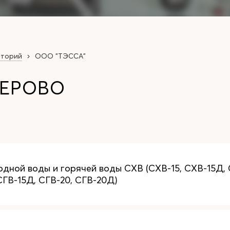
аторий
ООО "ТЭССА"
МЕРОВО
одной воды и горячей воды СХВ (СХВ-15, СХВ-15Д, 
СГВ-15Д, СГВ-20, СГВ-20Д)