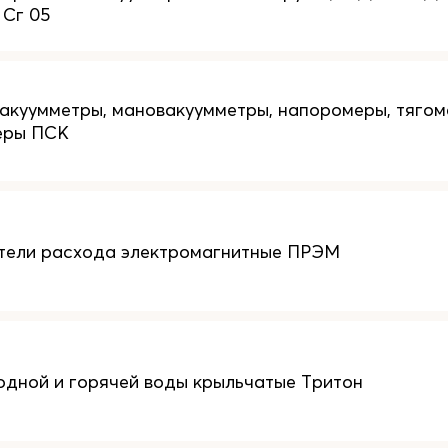
 Сг 05
акуумметры, мановакуумметры, напоромеры, тягом
еры ПСК
тели расхода электромагнитные ПРЭМ
одной и горячей воды крыльчатые Тритон