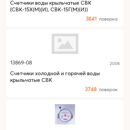
Счетчики воды крыльчатые СВК
(СВК-15Х(М)(И), СВК-15Г(М)(И))
3841
поверка
13869-08
2008
Счетчики холодной и горячей воды
крыльчатые СВК
3748
поверок