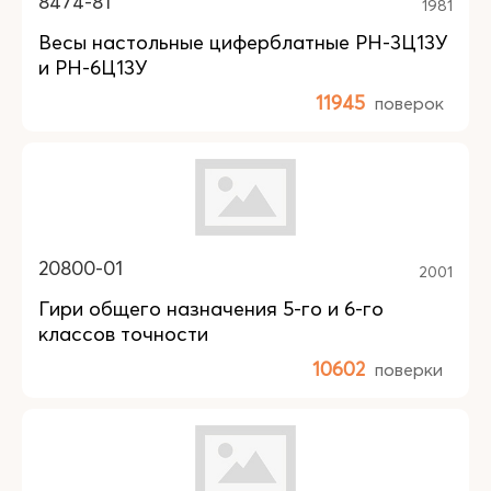
8474-81
1981
Весы настольные циферблатные РН-3Ц13У
и РН-6Ц13У
11945
поверок
20800-01
2001
Гири общего назначения 5-го и 6-го
классов точности
10602
поверки