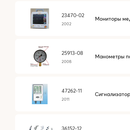
23470-02
Мониторы мед
2002
25913-08
Манометры п
2008
47262-11
Сигнализатор
2011
36152-12