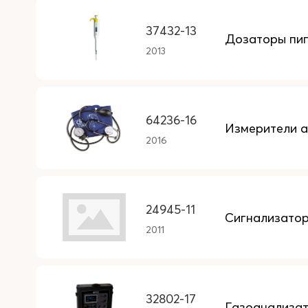
37432-13
Дозаторы пип
2013
64236-16
Измерители а
2016
24945-11
Сигнализатор
2011
32802-17
Газоанализа