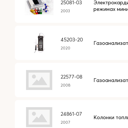
25081-03
Электрокарди
режимах мини
2003
45203-20
Газоанализа
2020
22577-08
Газоанализа
2008
24861-07
Колонки топ
2007