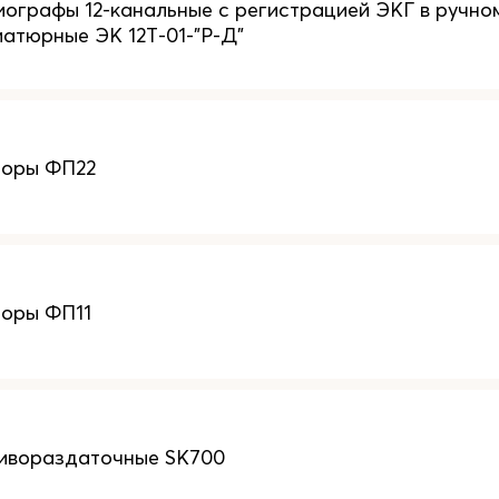
ографы 12-канальные с регистрацией ЭКГ в ручно
атюрные ЭК 12Т-01-"Р-Д"
торы ФП22
торы ФП11
ливораздаточные SK700