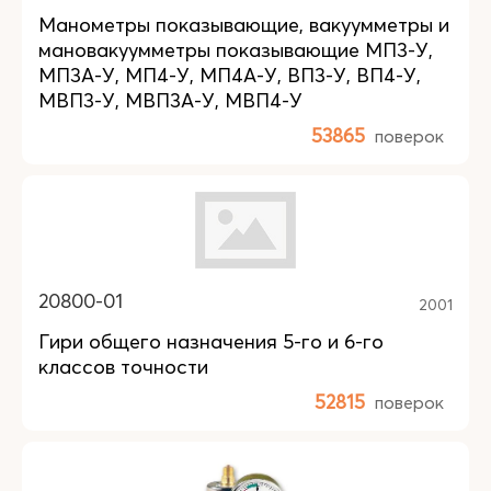
Манометры показывающие, вакуумметры и
мановакуумметры показывающие МП3-У,
МП3А-У, МП4-У, МП4А-У, ВП3-У, ВП4-У,
МВП3-У, МВП3А-У, МВП4-У
53865
поверок
20800-01
2001
Гири общего назначения 5-го и 6-го
классов точности
52815
поверок