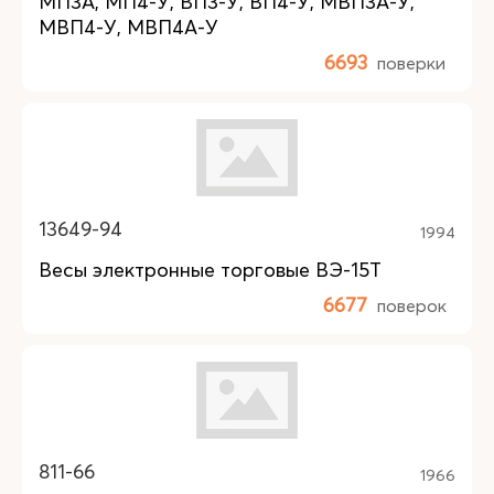
МП3А, МП4-У, ВП3-У, ВП4-У, МВП3А-У,
МВП4-У, МВП4А-У
6693
поверки
13649-94
1994
Весы электронные торговые ВЭ-15Т
6677
поверок
811-66
1966