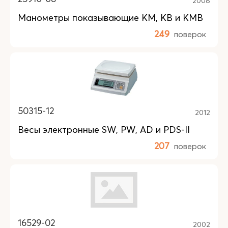
2008
Манометры показывающие КM, КB и КMB
249
поверок
50315-12
2012
Весы электронные SW, PW, AD и PDS-II
207
поверок
16529-02
2002