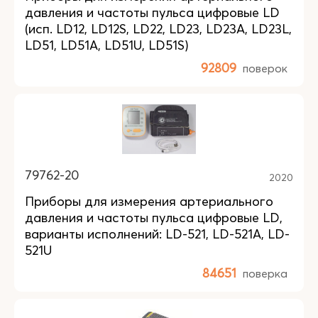
давления и частоты пульса цифровые LD
(исп. LD12, LD12S, LD22, LD23, LD23A, LD23L,
LD51, LD51A, LD51U, LD51S)
92809
поверок
79762-20
2020
Приборы для измерения артериального
давления и частоты пульса цифровые LD,
варианты исполнений: LD-521, LD-521А, LD-
521U
84651
поверка