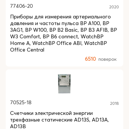
77406-20
2020
Приборы для измерения артериального
давления и частоты пульса BP A100, BP
3AG1, BP W100, BP B2 Basic, BP B3 AFIB, BP
W3 Comfort, BP B6 connect, WatchBP
Home A, WatchBP Office ABI, WatchBP
Office Central
6510
поверок
70525-18
2018
Счетчики электрической энергии
трехфазные статические AD13S, AD13A,
AD13B