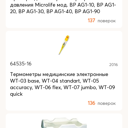
давления Microlife мод. BP AG1-10, BP AG1-
20, BP AG1-30, BP AG1-40, BP AG1-90
137
поверок
64535-16
2016
Термометры медицинские электронные
WТ-03 base, WТ-04 standart, WТ-05
accuracy, WТ-06 flex, WТ-07 jumbo, WТ-09
quick
136
поверок