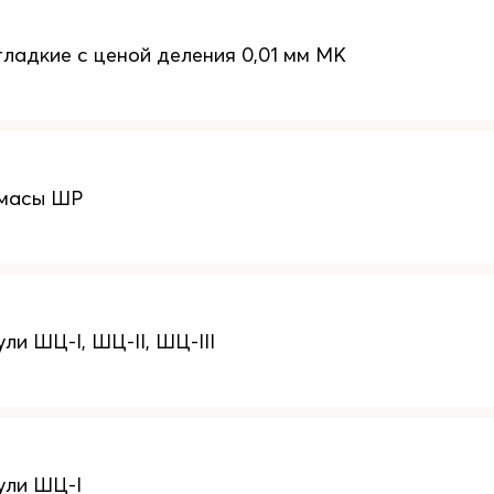
ладкие с ценой деления 0,01 мм МК
масы ШР
и ШЦ-I, ШЦ-II, ШЦ-III
ули ШЦ-I