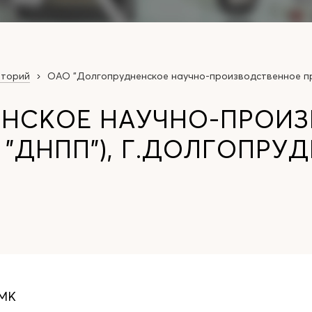
аторий
ОАО "Долгопрудненское научно-производственное пр
ЕНСКОЕ НАУЧНО-ПРОИ
"ДНПП"), Г.ДОЛГОПРУД
 МК