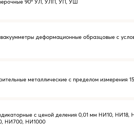
верочные 90º УЛ, УЛП, УП, УШ
 вакуумметры деформационные образцовые с усл
рительные металлические с пределом измерения 150
дикаторные с ценой деления 0,01 мм НИ10, НИ18, 
0, НИ700, НИ1000