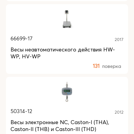
66699-17
2017
Весы неавтоматического действия HW-
WP, HV-WP
131
поверка
50314-12
2012
Весы электронные NC, Caston-I (THA),
Caston-II (THB) и Caston-III (THD)