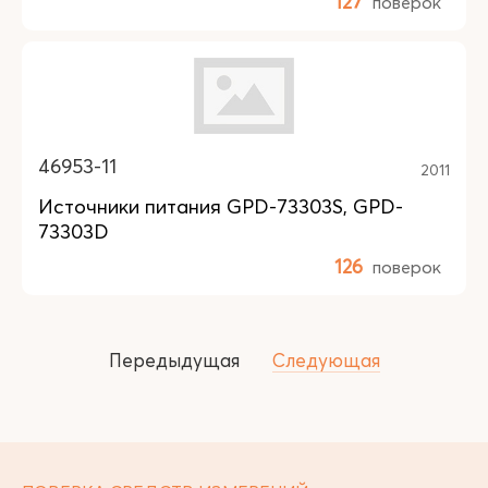
127
поверок
46953-11
2011
Источники питания GPD-73303S, GPD-
73303D
126
поверок
Передыдущая
Следующая