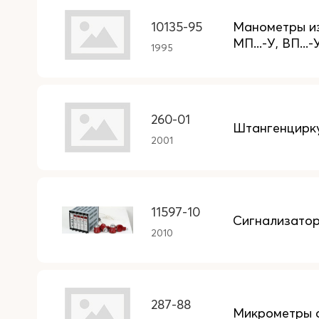
10135-95
Манометры из
МП...-У, ВП...-
1995
260-01
Штангенцирку
2001
11597-10
Сигнализато
2010
287-88
Микрометры с