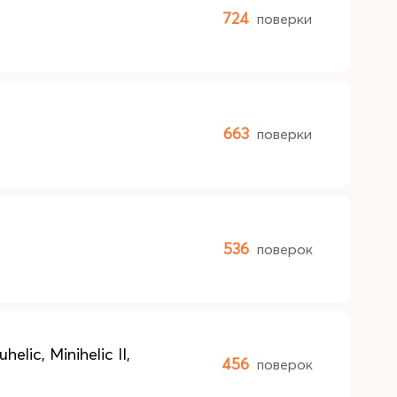
724
поверки
663
поверки
536
поверок
c, Minihelic II,
456
поверок