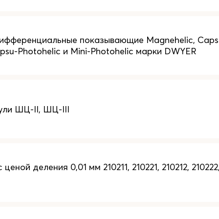
ференциальные показывающие Magnehelic, Capsuheli
apsu-Photohelic и Mini-Photohelic марки DWYER
ли ШЦ-II, ШЦ-III
еной деления 0,01 мм 210211, 210221, 210212, 210222,