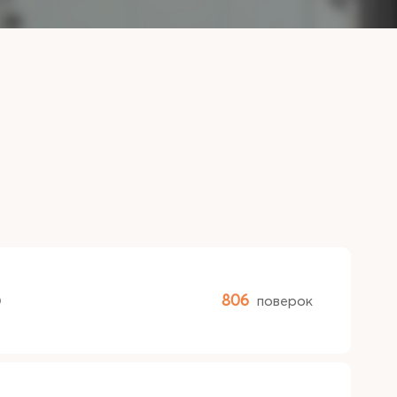
0
806
поверок