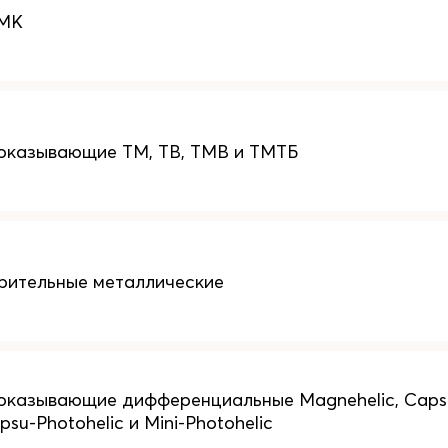
 МК
оказывающие ТМ, ТВ, ТМВ и ТМТБ
рительные металлические
азывающие дифференциальные Magnehelic, Capsuheli
psu-Photohelic и Mini-Photohelic