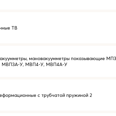
нные ТВ
акуумметры, мановакуумметры показывающие МП3
, МВП3А-У, МВП4-У, МВП4А-У
еформационные с трубчатой пружиной 2