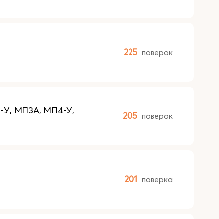
225
поверок
-У, МП3А, МП4-У,
205
поверок
201
поверка