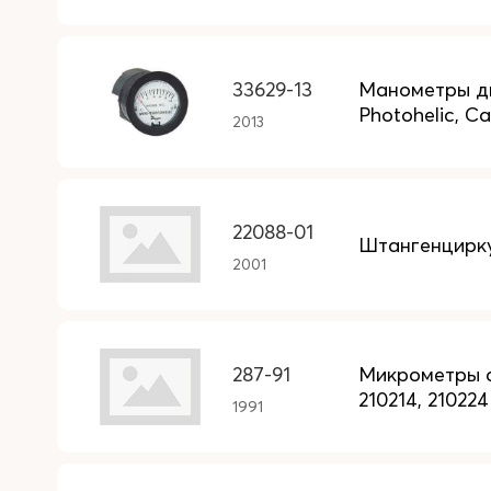
33629-13
Манометры диф
Photohelic, C
2013
22088-01
Штангенцирку
2001
287-91
Микрометры с ц
210214, 210224
1991