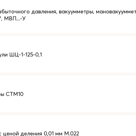
быточного давления, вакуумметры, мановакуумм
У, МВП...-У
ли ШЦ-1-125-0,1
ры СТМ10
 ценой деления 0,01 мм М.022