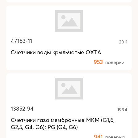
47153-11
2011
Счетчики воды крыльчатые ОХТА
953
поверки
13852-94
1994
Счетчики газа мембранные MKM (G1,6,
G2,5, G4, G6); PG (G4, G6)
941
поверка