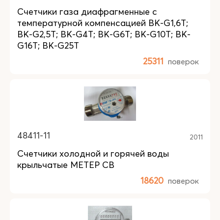
Счетчики газа диафрагменные с
температурной компенсацией BK-G1,6T;
BK-G2,5T; BK-G4T; BK-G6T; BK-G10T; BK-
G16T; BK-G25T
25311
поверок
48411-11
2011
Счетчики холодной и горячей воды
крыльчатые МЕТЕР СВ
18620
поверок