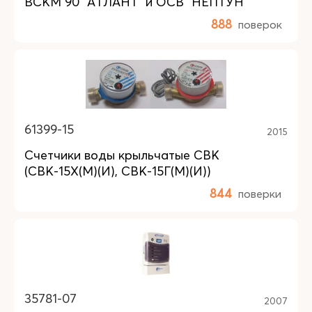
ВСКМ 90 "АТЛАНТ" и ОСВ "НЕПТУН"
888
поверок
61399-15
2015
Счетчики воды крыльчатые СВК
(СВК-15Х(М)(И), СВК-15Г(М)(И))
844
поверки
35781-07
2007