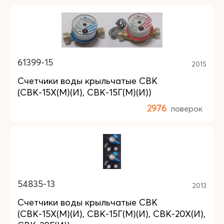
61399-15
2015
Счетчики воды крыльчатые СВК
(СВК-15Х(М)(И), СВК-15Г(М)(И))
2976
поверок
54835-13
2013
Счетчики воды крыльчатые СВК
(СВК-15Х(М)(И), СВК-15Г(М)(И), СВК-20Х(И),