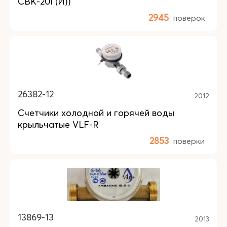
СВК-20Г(И))
2945
поверок
26382-12
2012
Счетчики холодной и горячей воды
крыльчатые VLF-R
2853
поверки
13869-13
2013