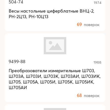
504-74
1974
Весы настольные циферблатные ВНЦ-2,
РН-2Ц13, РН-10Ц13
69
поверок
9499-88
1988
Преобразователи измерительные Ш703,
Ш703А, Ш703И, Ш703К, Ш703АИ, Ш703ИК,
Ш705, Ш705А, Ш705И, Ш705К, Ш705ИК,
Ш705АИ
68
поверок