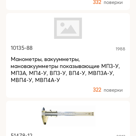
332
поверки
10135-88
1988
Манометры, вакуумметры,
мановакуумметры показывающие МП3-У,
МП3А, МП4-У, ВП3-У, ВП4-У, МВП3А-У,
МВП4-У, МВП4А-У
322
поверки
51478-12