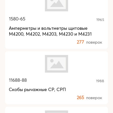
1580-65
1965
Амперметры и вольтметры щитовые
М4200, М4202, М4203, М4230 и М4231
277
поверок
11688-88
1988
Скобы рычажные СР, СРП
265
поверок