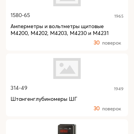
1580-65
1965
Амперметры и вольтметры щитовые
М4200, М4202, М4203, М4230 и М4231
30
поверок
314-49
1949
Штангенглубиномеры ШГ
30
поверок