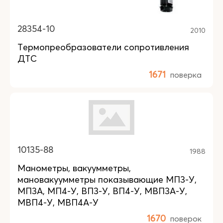
28354-10
2010
Термопреобразователи сопротивления
ДТС
1671
поверка
10135-88
1988
Манометры, вакуумметры,
мановакуумметры показывающие МП3-У,
МП3А, МП4-У, ВП3-У, ВП4-У, МВП3А-У,
МВП4-У, МВП4А-У
1670
поверок