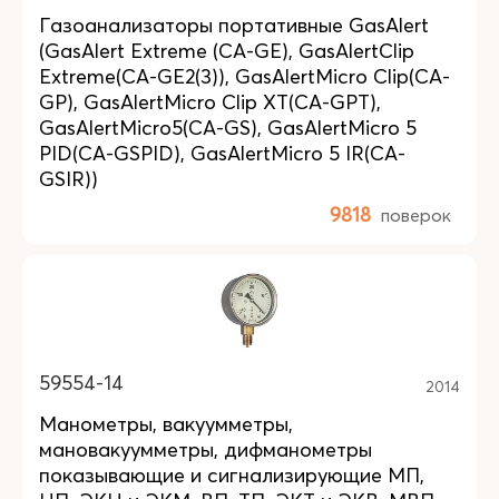
Газоанализаторы портативные GasAlert
(GasAlert Extreme (CA-GE), GasAlertClip
Extreme(CA-GE2(3)), GasAlertMicro Clip(CA-
GP), GasAlertMicro Clip XT(CA-GPT),
GasAlertMicro5(CA-GS), GasAlertMicro 5
PID(CA-GSPID), GasAlertMicro 5 IR(CA-
GSIR))
9818
поверок
59554-14
2014
Манометры, вакуумметры,
мановакуумметры, дифманометры
показывающие и сигнализирующие МП,