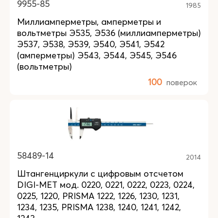
9955-85
1985
Миллиамперметры, амперметры и
вольтметры Э535, Э536 (миллиамперметры)
Э537, Э538, Э539, Э540, Э541, Э542
(амперметры) Э543, Э544, Э545, Э546
(вольтметры)
100
поверок
58489-14
2014
Штангенциркули с цифровым отсчетом
DIGI-MET мод. 0220, 0221, 0222, 0223, 0224,
0225, 1220, PRISMA 1222, 1226, 1230, 1231,
1234, 1235, PRISMA 1238, 1240, 1241, 1242,