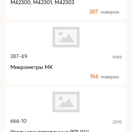
М42300, М42301, М42303
207
поверок
287-49
1949
Микрометры МК
194
поверки
666-10
2010
Угольники поверочные 90° УШ