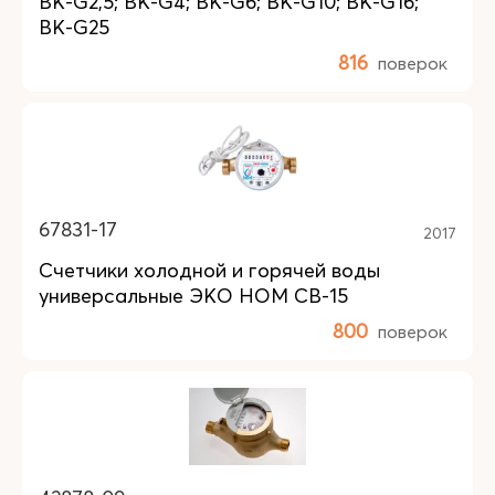
BK-G2,5; BK-G4; BK-G6; BK-G10; BK-G16;
BK-G25
816
поверок
67831-17
2017
Счетчики холодной и горячей воды
универсальные ЭКО НОМ СВ-15
800
поверок