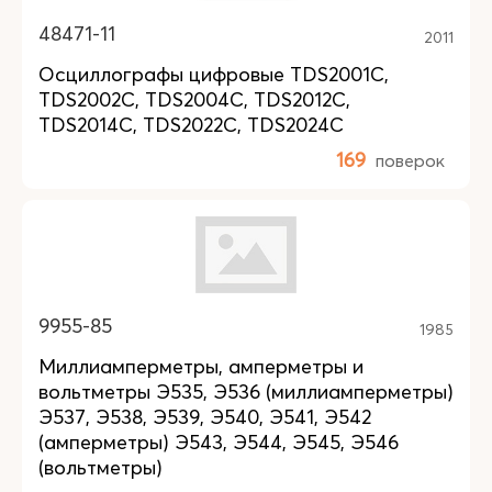
48471-11
2011
Осциллографы цифровые TDS2001C,
TDS2002C, TDS2004C, TDS2012C,
TDS2014C, TDS2022C, TDS2024C
169
поверок
9955-85
1985
Миллиамперметры, амперметры и
вольтметры Э535, Э536 (миллиамперметры)
Э537, Э538, Э539, Э540, Э541, Э542
(амперметры) Э543, Э544, Э545, Э546
(вольтметры)