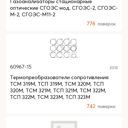
Газоанализаторы стационарные
оптические СГОЭС мод. СГОЭС-2, СГОЭС-
М-2, СГОЭС-М11-2
776
поверок
60967-15
2015
Термопреобразователи сопротивления
ТСМ 319М, ТСП 319М, ТСМ 320М, ТСП
320М, ТСМ 321М, ТСП 321М, ТСМ 322М,
ТСП 322М, ТСМ 323М, ТСП 323М
742
поверки