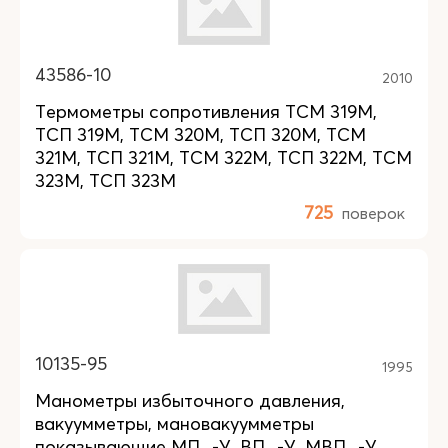
43586-10
2010
Термометры сопротивления ТСМ 319М,
ТСП 319М, ТСМ 320М, ТСП 320М, ТСМ
321М, ТСП 321М, ТСМ 322М, ТСП 322М, ТСМ
323М, ТСП 323М
725
поверок
10135-95
1995
Манометры избыточного давления,
вакуумметры, мановакуумметры
показывающие МП...-У, ВП...-У, МВП...-У