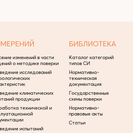
ЗМЕРЕНИЙ
БИБЛИОТЕКА
сение изменений в части
Каталог категорий
дений о методике поверки
типов СИ
ведение исследований
Нормативно-
рологических
техническая
актеристик
документация
ведение климатических
Государственные
ытаний продукции
схемы поверки
работка технической и
Нормативно-
плуатационной
правовые акты
ументации
Статьи
ведение испытаний