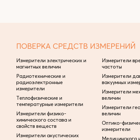
ПОВЕРКА СРЕДСТВ ИЗМЕРЕНИЙ
Измерители электрических и
Измерители вре
магнитных величин
частоты
Радиотехнические и
Измерители дав
радиоэлектронные
вакуумных изме
измерители
Измерители ме
Теплофизические и
величин
температурные измерители
Измерители ге
Измерители физико-
величин
химического состава и
Оптико-физиче
свойств веществ
измерители
Измерители акустических
Медицинского 