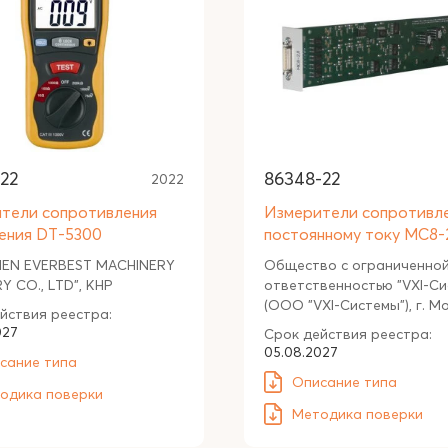
22
86348-22
2022
тели сопротивления
Измерители сопротивл
ения DT-5300
постоянному току МС8-
HEN EVERBEST MACHINERY
Общество с ограниченно
Y CO., LTD", КНР
ответственностью "VXI-Си
(ООО "VXI-Системы"), г. М
йствия реестра:
027
Срок действия реестра:
05.08.2027
сание типа
Описание типа
одика поверки
Методика поверки