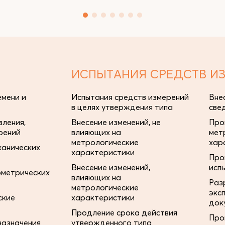
ИСПЫТАНИЯ СРЕДСТВ И
мени и
Испытания средств измерений
Вне
в целях утверждения типа
све
ления,
Внесение изменений, не
Про
рений
влияющих на
мет
метрологические
хар
ханических
характеристики
Про
Внесение изменений,
исп
ометрических
влияющих на
Раз
метрологические
экс
ские
характеристики
док
Продление срока действия
Про
назначения
утвержденного типа