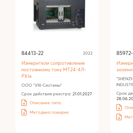
84413-22
85972-
2022
Измерители сопротивления
Измери
постоянному току МТ24-4Л-
заземл
PXIe
"SHENZ
INDUSTR
ООО "VXI-Системы"
Срок де
Срок действия реестра:
21.01.2027
28.06.2
Описание типа
Опи
Методика поверки
Мет