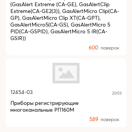
(GasAlert Extreme (CA-GE), GasAlertClip
Extreme(CA-GE2(3)), GasAlertMicro Clip(CA-
GP), GasAlertMicro Clip XT(CA-GPT),
GasAlertMicro5(CA-GS), GasAlertMicro 5
PID(CA-GSPID), GasAlertMicro 5 IR(CA-
GSIR))
600
поверок
12454-03
2003
Приборы регистрирующие
многоканальные РП160М
589
поверок