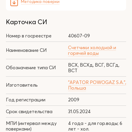
Методика поверки
Карточка СИ
Номер в госреестре
40607-09
Счетчики холодной и
Наименование СИ
горячей воды
ВСХ, ВСХд, ВСГ, ВСГд,
Обозначение типа СИ
ВСТ
"APATOR POWOGAZ S.A.",
Изготовитель
Польша
Год регистрации
2009
Срок свидетельства
31.05.2024
МПИ (интервал между
4 года - для гор.воды; 6
поверками)
лет - хол.