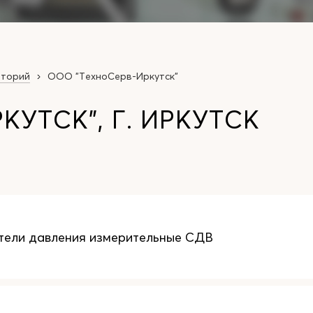
аторий
ООО "ТехноСерв-Иркутск"
УТСК", Г. ИРКУТСК
тели давления измерительные СДВ