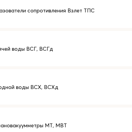
зователи сопротивления Взлет ТПС
ячей воды ВСГ, ВСГд
одной воды ВСХ, ВСХд
мановакуумметры МТ, МВТ