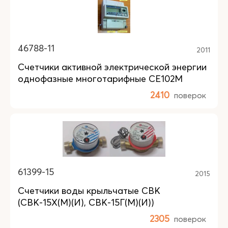
46788-11
2011
Счетчики активной электрической энергии
однофазные многотарифные СЕ102М
2410
поверок
61399-15
2015
Счетчики воды крыльчатые СВК
(СВК-15Х(М)(И), СВК-15Г(М)(И))
2305
поверок