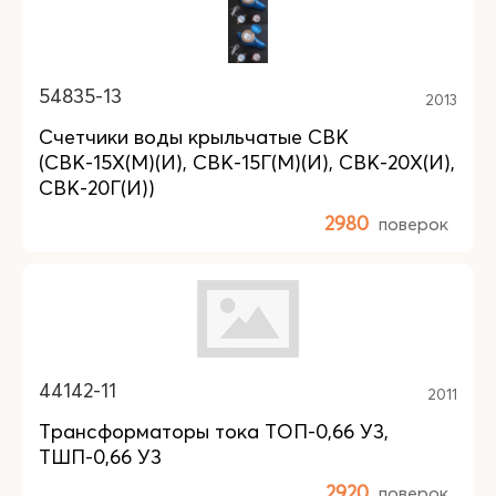
54835-13
2013
Счетчики воды крыльчатые СВК
(СВК-15Х(М)(И), СВК-15Г(М)(И), СВК-20Х(И),
СВК-20Г(И))
2980
поверок
44142-11
2011
Трансформаторы тока ТОП-0,66 У3,
ТШП-0,66 У3
2920
поверок