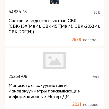
54835-13
2013
Счетчики воды крыльчатые СВК
(СВК-15Х(М)(И), СВК-15Г(М)(И), СВК-20Х(И),
СВК-20Г(И))
2678
поверок
25264-08
2008
Манометры, вакуумметры и
мановакуумметры показывающие
деформационные Метер ДМ
2031
поверка