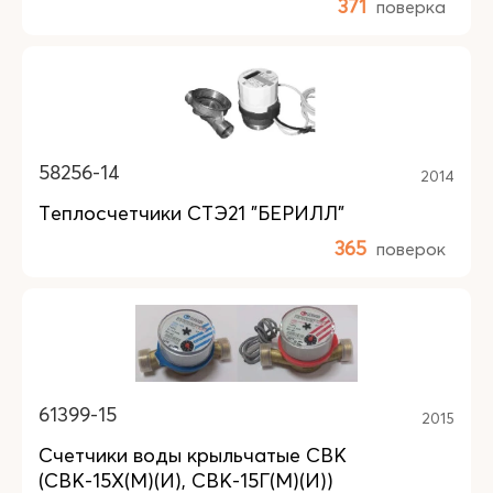
371
поверка
58256-14
2014
Теплосчетчики СТЭ21 "БЕРИЛЛ"
365
поверок
61399-15
2015
Счетчики воды крыльчатые СВК
(СВК-15Х(М)(И), СВК-15Г(М)(И))