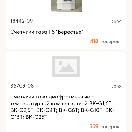
18442-09
2009
Счетчики газа Г6 "Берестье"
418
поверок
36709-08
2008
Счетчики газа диафрагменные с
температурной компенсацией BK-G1,6T;
BK-G2,5T; BK-G4T; BK-G6T; BK-G10T; BK-
G16T; BK-G25T
369
поверок