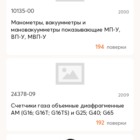
10135-00
2000
Манометры, вакуумметры и
мановакуумметры показывающие МП-У,
ВП-У, МВП-У
194
поверки
24378-09
2009
Счетчики газа объемные диафрагменные
AM (G16; G16Т; G16ТS) и G25; G40; G65
192
поверки