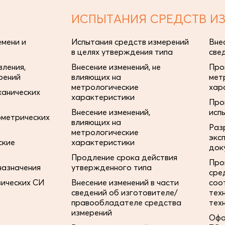
ИСПЫТАНИЯ СРЕДСТВ И
мени и
Испытания средств измерений
Вне
в целях утверждения типа
све
ления,
Внесение изменений, не
Про
рений
влияющих на
мет
метрологические
хар
ханических
характеристики
Про
Внесение изменений,
исп
ометрических
влияющих на
Раз
метрологические
экс
ские
характеристики
док
Продление срока действия
Про
назначения
утвержденного типа
сре
зических СИ
Внесение изменений в части
соо
сведений об изготовителе/
тех
правообладателе средства
тех
измерений
Офо