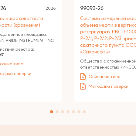
-26
99093-26
2026
цы шероховатости
Система измерений мас
ности (сравнения)
объема нефти в вертик
резервуарах РВСП-10
одственная площадка:
Р-2/1, Р-2/2, Р-2/3 прие
N PRIDE INSTRUMENT INC.
сдаточного пункта ОО
йствия реестра:
«Саханефть»
031
Общество с ограниченно
сание типа
ответственностью «ИНСО
одика поверки
Описание типа
Методика поверки