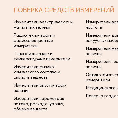
ПОВЕРКА СРЕДСТВ ИЗМЕРЕНИЙ
Измерители электрических и
Измерители вре
магнитных величин
частоты
Радиотехнические и
Измерители дав
радиоэлектронные
вакуумных изме
измерители
Измерители ме
Теплофизические и
величин
температурные измерители
Измерители ге
Измерители физико-
величин
химического состава и
Оптико-физиче
свойств веществ
измерители
Измерители акустических
Медицинского 
величин
Поверка геоде
Измерители параметров
потока, расхода, уровня,
объема веществ