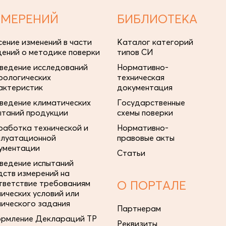
ЗМЕРЕНИЙ
БИБЛИОТЕКА
сение изменений в части
Каталог категорий
дений о методике поверки
типов СИ
ведение исследований
Нормативно-
рологических
техническая
актеристик
документация
ведение климатических
Государственные
ытаний продукции
схемы поверки
работка технической и
Нормативно-
плуатационной
правовые акты
ументации
Статьи
ведение испытаний
дств измерений на
тветствие требованиям
О ПОРТАЛЕ
нических условий или
нического задания
Партнерам
рмление Деклараций ТР
Реквизиты