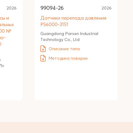
99094-26
2026
2026
сы и
Датчики перепада давления
альных
PS6000-3151
000 №
Guangdong Parsen Industrial
мо-
Technology Co., Ltd
О
Описание типа
Методика поверки
й
Л»